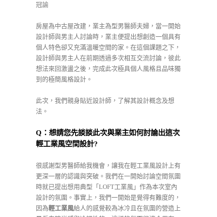
冠諭
房屋為中古屋改建，業主為型男醫師夫婦，當一開始
設計師與男主人討論時，業主便提出想創造一個具有
個人特色卻又充滿溫暖空間的家。在這個課題之下，
設計師與男主人在前期透過多次相互交流討論，彼此
想法來回激盪之後，完成此次極具個人風格且品味獨
到的極簡風格設計。
此次，我們親身貼近設計師，了解其設計概念及想
法。
Q
：想請您先談談此次與業主如何討論出這次
輕工業風空間設計?
很感謝型男醫師給我機會，讓我在輕工業風設計上有
更深一層的認識與突破。我們在一開始討論空間氛圍
時就已提出想用典型「LOFT工業風」作為本次室內
設計的氛圍。事實上，我們一開始是覺得有難度的，
因為
輕工業風
給人的感覺較為冰冷且在氛圍的營造上