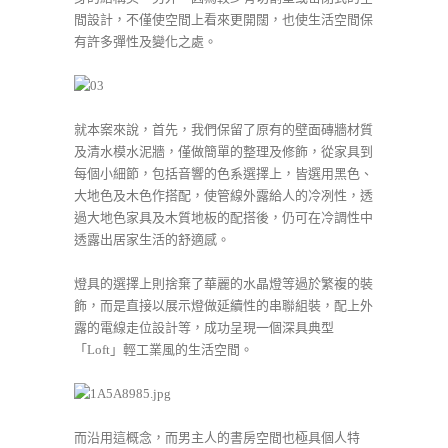
間設計，不僅使空間上看來更開闊，也使生活空間保
有許多彈性及變化之處。
就本案來說，首先，我們保留了原有的壁面磚牆材質
及清水模水泥牆，僅做簡單的整理及修飾，從家具到
每個小細節，包括音響的色系選擇上，皆選用黑色、
大地色及木色作搭配，使管線外露給人的冷冽性，透
過大地色家具及木質地板的配搭後，仍可在冷調性中
透露出居家生活的舒適感。
燈具的選擇上則捨棄了華麗的水晶燈等過於繁複的裝
飾，而是直接以展示燈做延續性的串聯組裝，配上外
露的電線走位設計等，成功呈現一個深具典型
「Loft」輕工業風的生活空間。
而沿用這概念
，而
男主人的書房空間也極具個人特