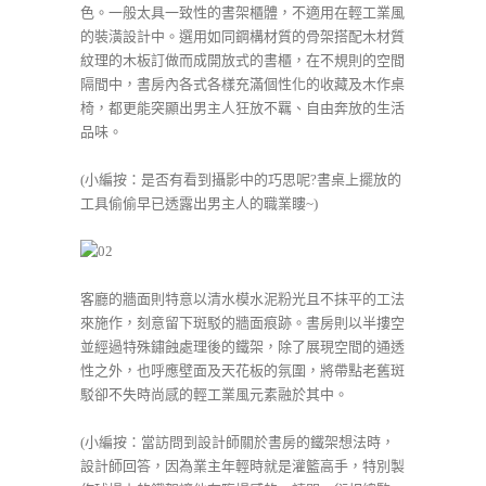
色
。一般太具一致性的書架櫃體，不適用在輕工業風
的裝潢設計中。選用如同鋼構材質的骨架搭配木材質
紋理的木板訂做而成開放式的書櫃，在不規則的空間
隔間中，書房內各式各樣充滿個性化的收藏及木作桌
椅，都更能突顯出男主人狂放不羈、自由奔放的生活
品味。
(小編按：是否有看到攝影中的巧思呢?書桌上擺放的
工具偷偷早已透露出男主人的職業瞜~)
客廳的牆面則特意以清水模水泥粉光且不抹平的工法
來施作
，刻意留下斑駁的牆面痕跡。書房則以半摟空
並經過特殊鏽蝕處理後的鐵架，除了展現空間的通透
性之外，也呼應壁面及天花板的氛圍，將帶點老舊斑
駁卻不失時尚感的輕工業風元素融於其中。
(小編按：當訪問到設計師關於書房的鐵架想法時，
設計師回答，因為業主年輕時就是灌籃高手，特別製