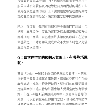
是偏向時尚感與冷調性的，這樣的氛圍很適合用在一
般公眾場合如餐廳及酒吧等較具有時尚感的場所，但
若用在家庭空間的設計上，需要經過相當程度的異材
質結合及傢飾的搭配，來營造出空間中的舒適感。
所以，在這當中我們在前期有許多來來回回討論，包
括輕工業風設計、家具的選擇及清水模牆壁處理及傢
飾等搭配，而業主自己也有許多相關的收藏，在這個
立基點之下，才有辦法完成此次不失個人特色又充滿
溫度的居家空間。
Q
：這次在空間的規劃及氛圍上
有哪些巧思
，
呢
?
其實「Loft」一詞的本義指的是倉庫及閣樓，本來意
指老舊空間改造或舊倉庫改建，這樣的空間特色在90
年代後期，成為一種流行時尚，譬如紐約的蘇活區就
是經典案例。過去管線外露會讓人覺得空間沒有裝潢
好，但在Loft輕工業風設計風格中，反而因為管線的
外露，可以看到較為延伸性的空間，也可親見物體本
身的結構美。另外，因為較少有切割型或密閉式的空