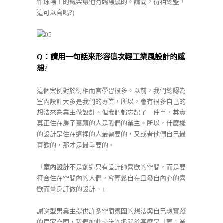
作球場上的鐵架讓他有臨場感的。請問，衍相總監，
這可以寫嗎?)
Q
：請用一句話來形容這次輕工業風設計的感
想
?
這個案例對於衍相而言學習很多。以前，我們總認為
室內設計大多是我們的專業，所以，會有很多自己的
想法來為業主做設計。但我們都忘記了一件事，其實
真正住在房子裏頭的人是我們的業主。所以，什麼樣
的設計是住在這裡的人最需要的，又或者他們自己最
喜歡的，那才是最重要的。
「
室內設計
不是創造只有設計師喜歡的空間，而是要
符合住在空間內的人們，會輕鬆自在且發自內心的喜
歡而量身訂做的設計。」
謝謝型男業主提供許多空間氛圍的想法與自己想實踐
的居家空間，我們彼此交流許多關於甚麼是「輕工業